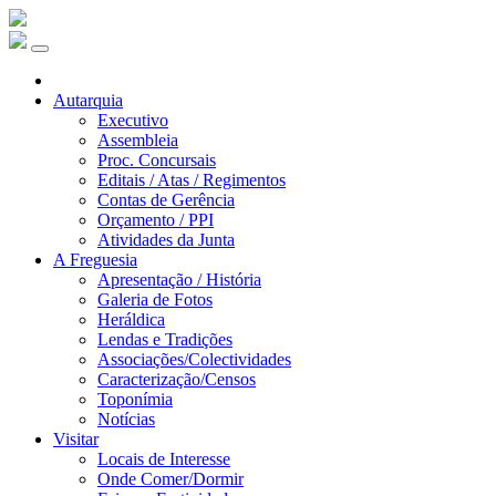
Autarquia
Executivo
Assembleia
Proc. Concursais
Editais / Atas / Regimentos
Contas de Gerência
Orçamento / PPI
Atividades da Junta
A Freguesia
Apresentação / História
Galeria de Fotos
Heráldica
Lendas e Tradições
Associações/Colectividades
Caracterização/Censos
Toponímia
Notícias
Visitar
Locais de Interesse
Onde Comer/Dormir