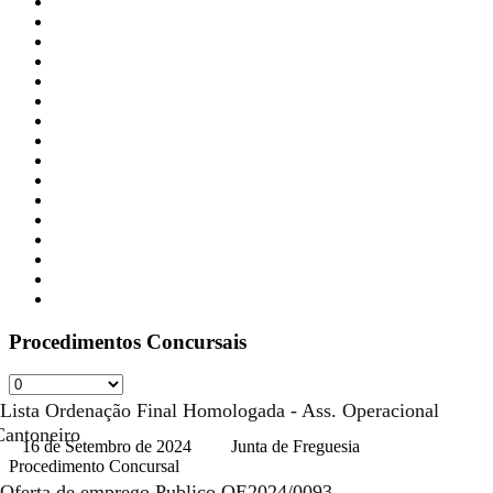
Procedimentos Concursais
Lista Ordenação Final Homologada - Ass. Operacional
Cantoneiro
16 de Setembro de 2024
Junta de Freguesia
Procedimento Concursal
Oferta de emprego Publico OE2024/0093