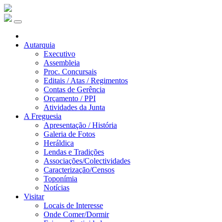
Autarquia
Executivo
Assembleia
Proc. Concursais
Editais / Atas / Regimentos
Contas de Gerência
Orçamento / PPI
Atividades da Junta
A Freguesia
Apresentação / História
Galeria de Fotos
Heráldica
Lendas e Tradições
Associações/Colectividades
Caracterização/Censos
Toponímia
Notícias
Visitar
Locais de Interesse
Onde Comer/Dormir