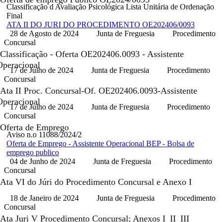
Classificação d Avaliação Psicológica Lista Unitária de Ordenação
Final
ATA II DO JURI DO PROCEDIMENTO OE202406/0093
28 de Agosto de 2024
Junta de Freguesia
Procedimento
Concursal
Classificação - Oferta OE202406.0093 - Assistente
Operacional
17 de Julho de 2024
Junta de Freguesia
Procedimento
Concursal
Ata II Proc. Concursal-Of. OE202406.0093-Assistente
Operacional
17 de Julho de 2024
Junta de Freguesia
Procedimento
Concursal
Oferta de Emprego
Aviso n.o 11088/2024/2
Oferta de Emprego - Assistente Operacional
BEP - Bolsa de
emprego publico
04 de Junho de 2024
Junta de Freguesia
Procedimento
Concursal
Ata VI do Júri do Procedimento Concursal e Anexo I
18 de Janeiro de 2024
Junta de Freguesia
Procedimento
Concursal
Ata Juri V Procedimento Concursal; Anexos I_II_III