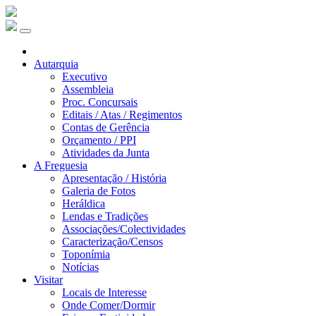
Autarquia
Executivo
Assembleia
Proc. Concursais
Editais / Atas / Regimentos
Contas de Gerência
Orçamento / PPI
Atividades da Junta
A Freguesia
Apresentação / História
Galeria de Fotos
Heráldica
Lendas e Tradições
Associações/Colectividades
Caracterização/Censos
Toponímia
Notícias
Visitar
Locais de Interesse
Onde Comer/Dormir